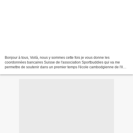
Bonjour à tous, Voilà, nous y sommes cette fois je vous donne les
coordonnées bancaires Suisse de l'association Sportbuddies qui va me
permettre de soutenir dans un premier temps l'école cambodgienne de l'ile
aux trésors, Koh Chang. Merci dors et déjà...