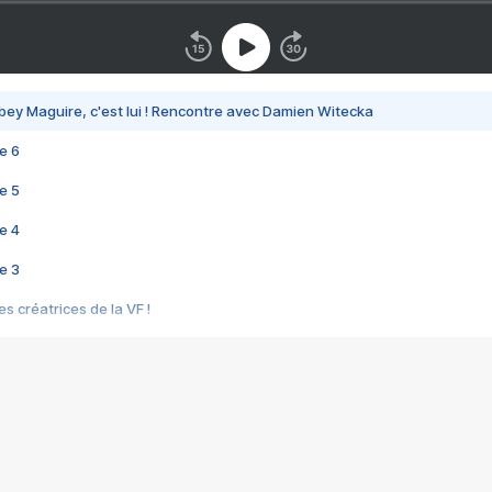
bey Maguire, c'est lui ! Rencontre avec Damien Witecka
e 6
e 5
e 4
e 3
s créatrices de la VF !
e 2
e 1
e Mektoub My Love arrive enfin ! Rencontre avec Shaïn Boumedine et Sal
i : après Toni en famille