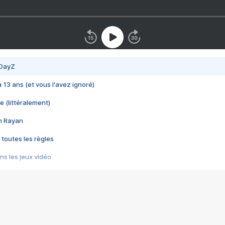
 DayZ
 a 13 ans (et vous l'avez ignoré)
e (littéralement)
im Rayan
 toutes les règles
s les jeux vidéo
us choquant de Rockstar ? - Le scandale BULLY
e plus moche de Steam
du RÊVE tourne au CAUCHEMAR