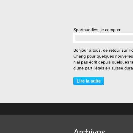
Sportbuddies, le campus
…
Bonjour à tous, de retour sur K
Chang pour quelques nouvelles,
n'ai pas écrit depuis quelques 
d'une part j'étais en suisse dura
trois derniers mois pour travaille
d'une autre part très préoccupé
Lire la suite
des choix concernant la suite...
Archives