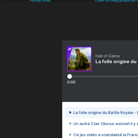
Voir le profil de
Florian Urfer
sur le portail Overblog
Créer un blog gratuit sur
Hall of Game
La folle origine du
0:00
La folle origine du Battle Royale -
Un autre Clair Obscur existait il y
Ce jeu vidéo a scandalisé la Franc