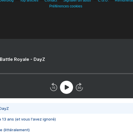
 Overblog
Top articles
Contact
Signaler un abus
C.G.U.
Rémunérati
Préférences cookies
 Battle Royale - DayZ
 DayZ
 a 13 ans (et vous l'avez ignoré)
e (littéralement)