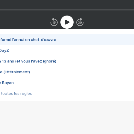
nsformé l’ennui en chef-d’œuvre
 DayZ
 a 13 ans (et vous l'avez ignoré)
e (littéralement)
im Rayan
 toutes les règles
s les jeux vidéo
us choquant de Rockstar ? - Le scandale BULLY
e plus moche de Steam