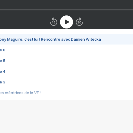
bey Maguire, c'est lui ! Rencontre avec Damien Witecka
e 6
e 5
e 4
e 3
s créatrices de la VF !
e 2
e 1
e Mektoub My Love arrive enfin ! Rencontre avec Shaïn Boumedine et Sal