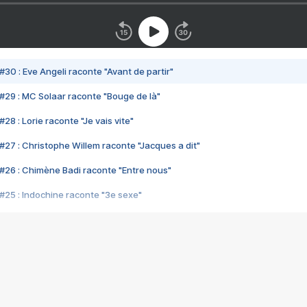
#30 : Eve Angeli raconte "Avant de partir"
#29 : MC Solaar raconte "Bouge de là"
28 : Lorie raconte "Je vais vite"
#27 : Christophe Willem raconte "Jacques a dit"
#26 : Chimène Badi raconte "Entre nous"
#25 : Indochine raconte "3e sexe"
#24 : Zaho raconte "C'est chelou"
#23 : Patrick Bruel raconte "Au café des délices"
#22 : Kyo raconte "Le chemin"
#21 : Nolwenn Leroy raconte "Cassé"