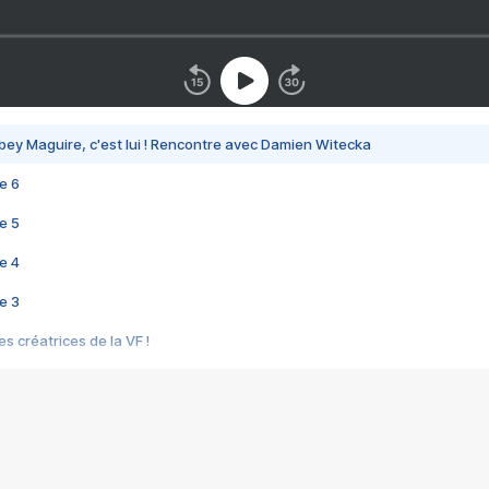
bey Maguire, c'est lui ! Rencontre avec Damien Witecka
e 6
e 5
e 4
e 3
s créatrices de la VF !
e 2
e 1
e Mektoub My Love arrive enfin ! Rencontre avec Shaïn Boumedine et Sal