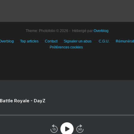
Theme: Photofolio © 2026 - Hébergé par
Overblog
 Overblog
Top articles
Contact
Signaler un abus
C.G.U.
Rémunérati
Préférences cookies
 Battle Royale - DayZ