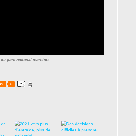
u du parc national maritime
st
0