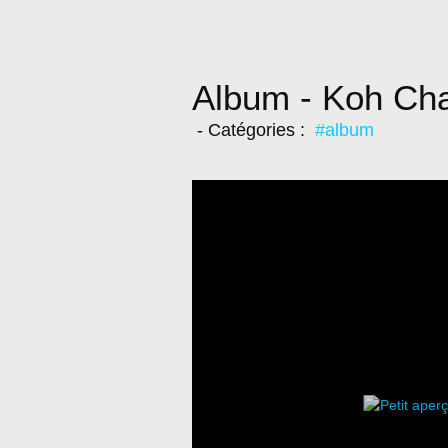
Album - Koh Ch
- Catégories :
#album